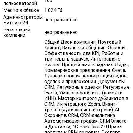
100
пользователей
Место в облаке
1 024 Гб
Администраторы
неограниченно
Битрикс24
База знаний
неограниченно
компании
Общий Диск компании , Почтовый
клиент , Важное сообщение, Опросы,
Эффективность для KPI , Роботы и
триггеры в задачах, Интеграция с
Бизнес Процессами в задачах, Лиды,
Коммерческие предложения, Счета,
Туннели продаж , конвертация лидов,
сделок и предложений, Документы
CRM , Регулярные сделки , Регулярные
счета, Умные реквизиты (поиск по
ИНН) , Мастер контроля дубликатов в
CRM , Интеграция с Zoom , Визит-
трекер (аудиозапись встречи) , AI
Скоринг в CRM, CRM-аналитика ,
Автоматизация продаж , CRM.Оплата
и Доставка, 1С Бэкофис 2.0 ,Права
доступа к CRM по ролям, Экспорт